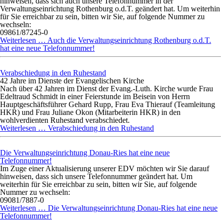
hinweisen, dass sich auch unsere Telefonnummer in der
Verwaltungseinrichtung Rothenburg o.d.T. geändert hat. Um weiterhin
für Sie erreichbar zu sein, bitten wir Sie, auf folgende Nummer zu
wechseln:
09861/87245-0
Weiterlesen …
Auch die Verwaltungseinrichtung Rothenburg o.d.T.
hat eine neue Telefonnummer!
Verabschiedung in den Ruhestand
42
Jahre im Dienste der Evangelischen Kirche
Nach über 42 Jahren im Dienst der Evang.-Luth. Kirche wurde Frau
Edeltraud Schmidt in einer Feierstunde im Beisein von Herrn
Hauptgeschäftsführer Gehard Rupp, Frau Eva Thierauf (Teamleitung
HKR) und Frau Juliane Okon (Mitarbeiterin HKR) in den
wohlverdienten Ruhestand verabschiedet.
Weiterlesen …
Verabschiedung in den Ruhestand
Die Verwaltungseinrichtung Donau-Ries hat eine neue
Telefonnummer!
Im Zuge einer Aktualisierung unserer EDV möchten wir Sie darauf
hinweisen, dass sich unsere Telefonnummer geändert hat. Um
weiterhin für Sie erreichbar zu sein, bitten wir Sie, auf folgende
Nummer zu wechseln:
09081/7887-0
Weiterlesen …
Die Verwaltungseinrichtung Donau-Ries hat eine neue
Telefonnummer!