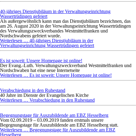
40-jähriges Dienstjubiläum in der Verwaltungseinrichtung
Wassertrüdingen gefeiert
Als außergewöhnlich kann man das Dienstjubiläum bezeichnen, das
am 26. August 2020 in der Verwaltungseinrichtung Wassertrüdingen
des Verwaltungszweckverbandes Westmittelfranken und
Nordschwabens gefeiert wurde.
Weiterlesen …
40-jähriges Dienstjubiläum in der
Verwaltungseinrichtung Wassertrüdingen gefeiert
Es ist soweit: Unsere Homepage ist online!
Der Evang.-Luth. Verwaltungszweckverband Westmittelfranken und
Nordschwaben hat eine neue Internetseite
Weiterlesen …
Es ist soweit: Unsere Homepage ist online!
Verabschiedung in den Ruhestand
40 Jahre im Dienste der Evangelischen Kirche
Weiterlesen …
Verabschiedung in den Ruhestand
Begegnungstage für Auszubildende am EBZ Hesselberg
Vom 02.09.2019 – 03.09.2019 fanden erstmals unsere
Begegnungstage für Auszubildende am EBZ Hesselberg statt.
Weiterlesen …
Begegnungstage für Auszubildende am EBZ
Hesselberg