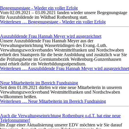
Begegnungstage - Wieder ein voller Erfolg
Vom 02.09.2021 – 03.09.2021 fanden wieder unsere Begegnungstage
für Auszubildende im Wildbad Rothenburg statt.
Weiterlesen …
Begegnungstage - Wieder ein voller Erfolg
Auszubildende Frau Hannah Meyer wird ausgezeichnet
Unsere Auszubildende
Frau Hannah Meyer
aus der
Verwaltungseinrichtung Wassertrüdingen des Evang.-Luth.
Verwaltungszweckverbandes Westmittelfranken und Nordschwaben
erhielt den Staatspreis für die beste Ausbildung und zusätzlich war Sie
die Prüfungsbeste im Gremiumsbezirk Weißenburg-Gunzenhausen
und erhielt dafür ein Weiterbildungsstipendium.
Weiterlesen …
Auszubildende Frau Hannah Meyer wird ausgezeichnet
Neue Mitarbeiterin im Bereich Fundraising
Seit dem 01.09.2021 dürfen wir eine neue Mitarbeiterin in unserem
Verwaltungszweckverband Westmittelfranken und Nordschwaben
willkommen heißen.
Weiterlesen …
Neue Mitarbeiterin im Bereich Fundraising
Auch die Verwaltungseinrichtung Rothenburg o.d.T. hat eine neue
Telefonnummer!
Im Zuge einer Aktualisierung unserer EDV möchten wir Sie darauf