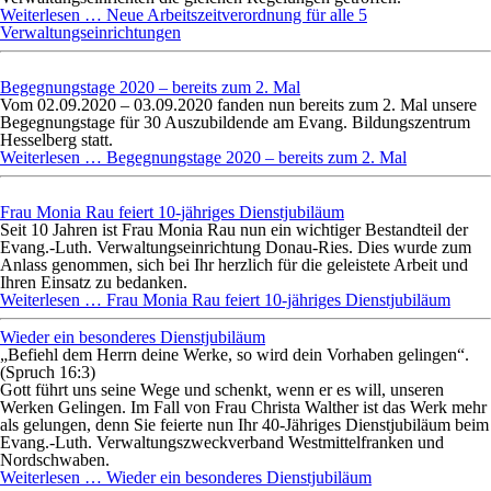
Weiterlesen …
Neue Arbeitszeitverordnung für alle 5
Verwaltungseinrichtungen
Begegnungstage 2020 – bereits zum 2. Mal
Vom 02.09.2020 – 03.09.2020 fanden nun bereits zum 2. Mal unsere
Begegnungstage für 30 Auszubildende am Evang. Bildungszentrum
Hesselberg statt.
Weiterlesen …
Begegnungstage 2020 – bereits zum 2. Mal
Frau Monia Rau feiert 10-jähriges Dienstjubiläum
Seit 10 Jahren ist Frau
Monia Rau
nun ein wichtiger Bestandteil der
Evang.-Luth. Verwaltungseinrichtung Donau-Ries. Dies wurde zum
Anlass genommen, sich bei Ihr herzlich für die geleistete Arbeit und
Ihren Einsatz zu bedanken.
Weiterlesen …
Frau Monia Rau feiert 10-jähriges Dienstjubiläum
Wieder ein besonderes Dienstjubiläum
„Befiehl dem Herrn deine Werke, so wird dein Vorhaben gelingen“.
(Spruch 16:3)
Gott führt uns seine Wege und schenkt, wenn er es will, unseren
Werken Gelingen. Im Fall von Frau Christa Walther ist das Werk mehr
als gelungen, denn Sie feierte nun Ihr 40-Jähriges Dienstjubiläum beim
Evang.-Luth. Verwaltungszweckverband Westmittelfranken und
Nordschwaben.
Weiterlesen …
Wieder ein besonderes Dienstjubiläum