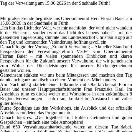
Tag der Verwaltung am 15.06.2026 in der Stadthalle Fürth!
Mit großer Freude begrüßte uns Oberkirchenrat Herr Florian Baier am
15.06.2026 in der Stadthalle in Fürth.
„Ich bin das Licht der Welt, wer mir nachfolgt, der wird nicht wandeln
in der Finsternis, sondern wird das Licht des Lebens haben“ – mit der
passenden Tageslosung stimmte uns Landesbischof Christian Kopp auf
den Tag und kommenden Veränderung hoffnungsvoll ein.
Danach folgte der Vortrag „Zukunft.Verwaltung – Aktueller Stand und
Perspektiven der Verwaltungsreform V30+“ von Oberkirchenrat
Florian Baier – mit vielen spannenden Einblicken und klaren
Perspektiven für die Zukunft unserer Verwaltung, die wir gemeinsam
zum Wohle der Dienstleistungen für unserer Kirchengemeinden
gestalten wollen.
Gemeinsam stärkten wir uns beim Mittagessen und machten den Tag
damit auch ganz praktisch zu einem Moment des Miteinanders.
Am Nachmittag startete eine Talkrunde mit Oberkirchenrat Florian
Baier und unserer Hauptgeschäftsführerin Frau Franziska Karl. Im
Anschluss ging es direkt weiter mit Workshops in den zukünftigen 8
Regionalverwaltungen – nah dran, konkret im Austausch und voller
guter Ideen.
Kurze Spotlights aus den Workshops, ein Ausblick und der offizielle
Abschluss rundeten das Programm ab.
Danach hieß es: „Get together!“ mit kühlen Getränken und guten
Gesprächen – einfach eine tolle Atmosphäre!
Rund 650 Verwaltungsmitarbeitende waren an diesem Tag dabei.
Alleine aus der zukünftigen Regionalverwaltung Westmittelfranken