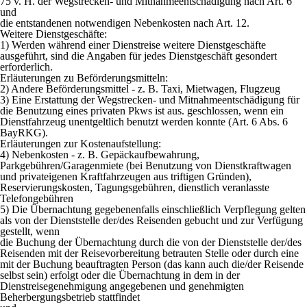
75 v. H. der Wegstrecken- und Mitnahmeentschädigung nach Art. 6
und
die entstandenen notwendigen Nebenkosten nach Art. 12.
Weitere Dienstgeschäfte:
1) Werden während einer Dienstreise weitere Dienstgeschäfte
ausgeführt, sind die Angaben für jedes Dienstgeschäft gesondert
erforderlich.
Erläuterungen zu Beförderungsmitteln:
2) Andere Beförderungsmittel - z. B. Taxi, Mietwagen, Flugzeug
3) Eine Erstattung der Wegstrecken- und Mitnahmeentschädigung für
die Benutzung eines privaten Pkws ist aus. geschlossen, wenn ein
Dienstfahrzeug unentgeltlich benutzt werden konnte (Art. 6 Abs. 6
BayRKG).
Erläuterungen zur Kostenaufstellung:
4)
Nebenkosten
- z. B. Gepäckaufbewahrung,
Parkgebühren/Garagenmiete (bei Benutzung von Dienstkraftwagen
und privateigenen Kraftfahrzeugen aus triftigen Gründen),
Reservierungskosten, Tagungsgebühren, dienstlich veranlasste
Telefongebühren
5) Die
Übernachtung
gegebenenfalls einschließlich Verpflegung gelten
als von der Dienststelle der/des Reisenden gebucht und zur Verfügung
gestellt, wenn
die
Buchung
der Übernachtung durch die von der Dienststelle der/des
Reisenden mit der Reisevorbereitung betrauten Stelle oder durch eine
mit der Buchung beauftragten Person (das kann auch die/der Reisende
selbst sein) erfolgt oder die Übernachtung in dem in der
Dienstreisegenehmigung angegebenen und genehmigten
Beherbergungsbetrieb stattfindet